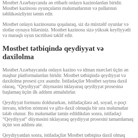
Mostbet Azərbaycanda ən etibarlı onlayn kazinolardan biridir.
Mostbet kazinosu oyunçuların məlumatlarının və pullarının
təhlükəsizliyini təmin edir.
Mostbet onlayn kazinosuna qoşularaq, siz də müxtəlif oyunlar və
slotlar oynaya bilərsiniz. Mostbet kazinosu sizə yüksək keyfiyyətli
və maraqlı oyun təcrübəsi təklif edir.
Mostbet tətbiqində qeydiyyat və
daxilolma
Mostbet Azərbaycanda onlayn kazino və idman mərcləri üçün ən
məşhur platformalardan biridir. Mostbet tətbiqində qeydiyyat və
daxilolma prosesi çox asandır. İstifadəçilər Mostbet saytına daxil
olaraq, “Qeydiyyat” düyməsini tıklayaraq qeydiyyat prosesinə
başlamaq üçün ilk addımı atmalıdırlar.
Qeydiyyat formunu doldurarkən, istifadəçilərə ad, soyad, e-poçt
ünvanı, telefon nömrəsi və şifrə daxil olmaqla bir sıra məlumatlar
tələb olunur. Bu məlumatlar təmin edildikdən sonra, istifadəçi
“Qeydiyyat” düyməsini tıklayaraq qeydiyyat prosesini tamamlamaq
üçün son addımı atır.
Qeydiyyatdan sonra, istifadəçilər Mostbet tətbiqinə daxil olmaq