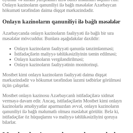
Onlayn kazinoların qanuniliyi ilə bağlı məsələlər Azərbaycan
hökuməti tərəfindən daima diqqət mərkəzindədir.
Onlayn kazinoların qanuniliyi ilə bağlı məsələlər
Azərbaycanda onlayn kazinoların fəaliyyəti ilə bağlı bir sıra
məsələlər mövcuddur. Bunlara aşağıdakılar daxildir:
Onlayn kazinoların fəaliyyəti qanunla tənzimlənməsi;
İstifadəçilərin maliyyə təhlükəsizliyinin təmin edilməsi;
Onlayn kazinoların vergiləndirilməsi;
Onlayn kazinoların fəaliyyətinin monitorinqi.
Mostbet kimi onlayn kazinoların fəaliyyəti daima diqqət
mərkəzindədir və hökumət tərəfindən lazımi tədbirlər görülməsi
üçün çalışırlar.
Mostbet onlayn kazinosu Azərbaycanlı istifadəçilərə xidmət
verməyə davam edir. Ancaq, istifadəçilərin Mostbet kimi onlayn
kazinolarla əməliyyatlar aparmazdan əvvəl, onlayn kazinoların
qanuniliyi ilə bağlı məlumatlı olması məsləhət görülür. Belə ki,
istifadəçilər öz hüquqlarını və maliyyə təhlükəsizliyini qoruya
bilərlər.