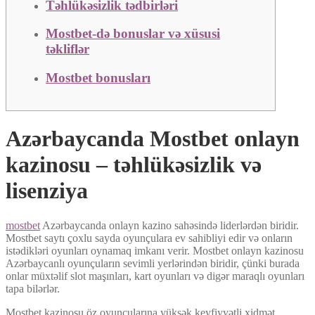
Təhlükəsizlik tədbirləri
Mostbet-də bonuslar və xüsusi
təkliflər
Mostbet bonusları
Azərbaycanda Mostbet onlayn
kazinosu – təhlükəsizlik və
lisenziya
mostbet
Azərbaycanda onlayn kazino sahəsində liderlərdən biridir.
Mostbet saytı çoxlu sayda oyunçulara ev sahibliyi edir və onların
istədikləri oyunları oynamaq imkanı verir. Mostbet onlayn kazinosu
Azərbaycanlı oyunçuların sevimli yerlərindən biridir, çünki burada
onlar müxtəlif slot maşınları, kart oyunları və digər maraqlı oyunları
tapa bilərlər.
Mostbet kazinosu öz oyunçularına yüksək keyfiyyətli xidmət