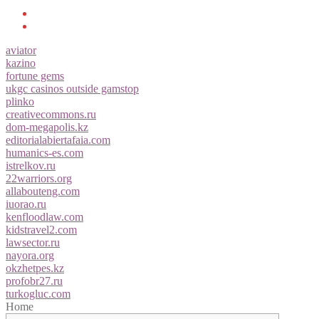
aviator
kazino
fortune gems
ukgc casinos outside gamstop
plinko
creativecommons.ru
dom-megapolis.kz
editorialabiertafaia.com
humanics-es.com
istrelkov.ru
22warriors.org
allabouteng.com
iuorao.ru
kenfloodlaw.com
kidstravel2.com
lawsector.ru
nayora.org
okzhetpes.kz
profobr27.ru
turkogluc.com
Home