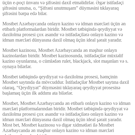
üçün e-poçt ünvanı və şifrəsini daxil etməlidirlər. Əgər istifadəçi
şifrəsini unutsa, o, “Şifrəni unutmuşam” düyməsini tıklayaraq
şifrəsini bərpa edə bilər.
Mostbet Azərbaycanda onlayn kazino və idman mərcləri üçün ən
etibarlı platformalardan biridir. Mostbet tətbiqində qeydiyyat və
daxilolma prosesi çox asandır və istifadəçilərə onlayn kazino və
idman mərcləri dünyasına daxil olmaq üçün ideal şərait yaradır.
Mostbet kazinosu, Mostbet Azərbaycanda ən məşhur onlayn
kazinolardan biridir. Mostbet kazinosunda, istifadəçilər müxtəlif
kazino oyunlarına, o cümlədən rulet, blackjack, slot maşınları və s.
oynaya bilərlər.
Mostbet tətbiqində qeydiyyat və daxilolma prosesi, həmçinin
Mostbet saytında da mövcuddur. İstifadəçilər Mostbet saytına daxil
olaraq, “Qeydiyyat” düyməsini tıklayaraq qeydiyyat prosesinə
başlamaq üçün ilk addımı ata bilərlər.
Mostbet, Mostbet Azərbaycanda ən etibarlı onlayn kazino və idman
mərcləri platformalarından biridir. Mostbet tətbiqində qeydiyyat və
daxilolma prosesi çox asandır və istifadəçilərə onlayn kazino və
idman mərcləri dünyasına daxil olmaq üçün ideal şərait yaradır.
Most bet, Mostbet kazinosu və digər xidmətləri ilə Mostbet
Azərbaycanda ən məşhur onlayn kazino və idman mərcləri