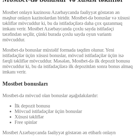
Mostbet onlayn kazinosu Azərbaycanda fəaliyyət göstərən ən
məşhur onlayn kazinolardan biridir. Mostbet-də bonuslar və xüsusi
təkliflər mövcuddur ki, bu da istifadəçilərə daha çox qazanmaq
imkanı verir. Mostbet Azərbaycanda çoxlu sayda istifadəçi
tərəfindən seçilir, çünki burada çoxlu sayda oyun variantı
mövcuddur.
Mostbet-də bonuslar müxtəlif formada təqdim olunur. Yeni
istifadəçilər üçün xüsusi bonuslar, mövcud istifadəçilər üçün isə
fərqli təkliflər mövcuddur. Məsələn, Mostbet-də ilk depozit bonusu
mövcuddur ki, bu da istifadəçilərə ilk depozitdən sonra bonus almaq
imkanı verir.
Mostbet bonusları
Mostbet-də mövcud olan bonuslar aşağıdakılardır:
İlk depozit bonusu
Mövcud istifadəçilər üçün bonuslar
Xüsusi təkliflər
Free spinlər
Mostbet Azərbaycanda fəaliyyət göstərən ən etibarlı onlayn